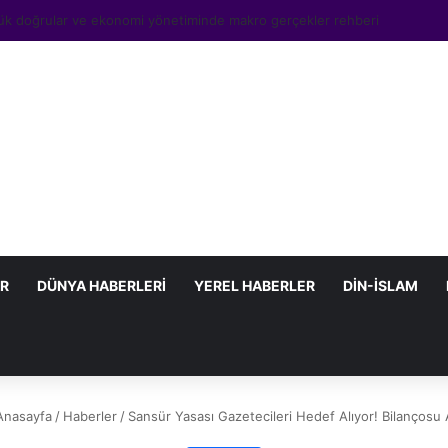
ntin enflasyon mücadele programı sonuçları ve tüm bilinmeyenler
AR
DÜNYA HABERLERI
YEREL HABERLER
DIN-İSLAM
nasayfa
/
Haberler
/
Sansür Yasası Gazetecileri Hedef Alıyor! Bilançosu 