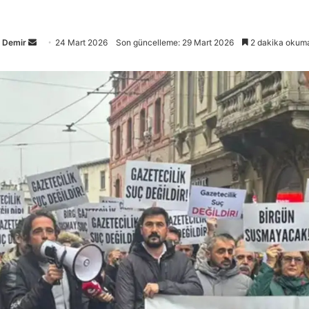
Bir
l Demir
24 Mart 2026
Son güncelleme: 29 Mart 2026
2 dakika okuma
e-
posta
göndermek