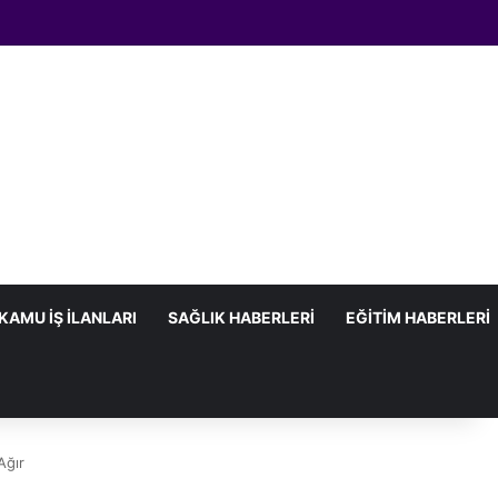
KAMU İŞ İLANLARI
SAĞLIK HABERLERI
EĞITIM HABERLERI
Ağır