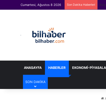
Cumartesi, Ağustos 8 2026
Son Dakika Haberleri
Arja
ANASAYFA
HABERLER
EKONOMI-PIYASAL
SON DAKIKA
A