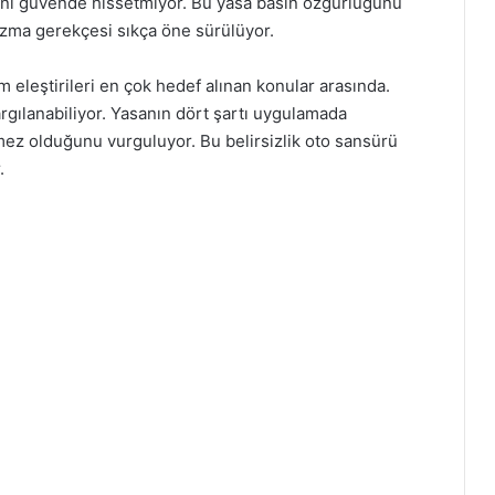
rini güvende hissetmiyor. Bu yasa basın özgürlüğünü
bozma gerekçesi sıkça öne sürülüyor.
m eleştirileri en çok hedef alınan konular arasında.
rgılanabiliyor. Yasanın dört şartı uygulamada
ez olduğunu vurguluyor. Bu belirsizlik oto sansürü
.