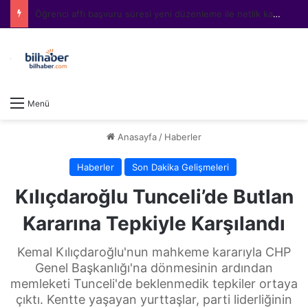
Öğrenci affı başvuru süresi yeni düzenleme ile netlik kazandı
Menü
Anasayfa
/
Haberler
Haberler
Son Dakika Gelişmeleri
Kılıçdaroğlu Tunceli’de Butlan
Kararına Tepkiyle Karşılandı
Kemal Kılıçdaroğlu'nun mahkeme kararıyla CHP
Genel Başkanlığı'na dönmesinin ardından
memleketi Tunceli'de beklenmedik tepkiler ortaya
çıktı. Kentte yaşayan yurttaşlar, parti liderliğinin