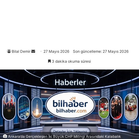
Bir
Bilal Demir
27 Mayıs 2026
Son güncelleme: 27 Mayıs 2026
e-
3 dakika okuma süresi
posta
göndermek
Ankara’da Gerçekleşen İki Büyük CHP Mitingi Arasındaki Kalabalık